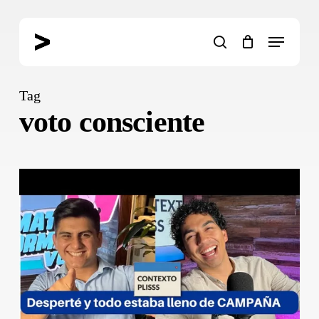
Skip
to
Menu
main
search
content
Tag
voto consciente