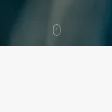
Home
»
Transmisión de conciertos y eventos culturales en vivo
La música, el teatro y las expresiones artísticas se
viven con una intensidad especial cuando suceden en
directo. Hay una energía en lo presencial que es
difícil de replicar. Sin embargo, el streaming ha
demostrado que esa experiencia no tiene por qué