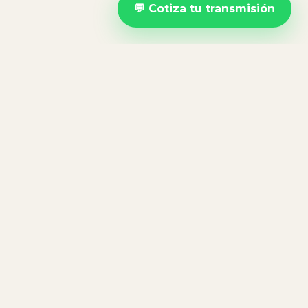
💬 Cotiza tu transmisión
+120 EVENTOS TRANSMITIDOS
+40 EMPRESAS CONFÍAN EN NOSOTROS
COBERTURA EN TODA GUATEMALA
STREAMING HD Y 4K
SERVICIOS