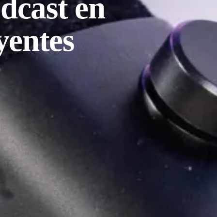
dcast en
yentes