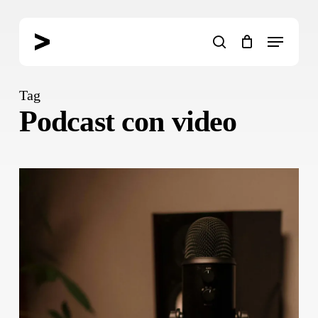
Skip
to
Menu
main
search
content
Tag
Podcast con video