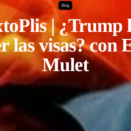
Blog
toPlis | ¿Trump l
r las visas? co
Mulet