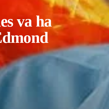
es va ha
n Edmond