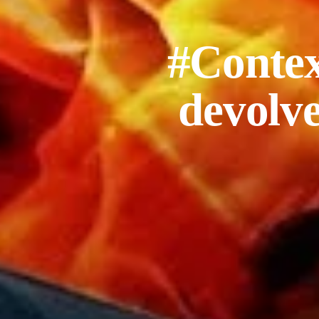
#Contex
devolve