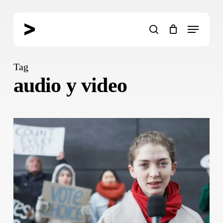
Skip
to
Menu
main
search
content
Tag
audio y video