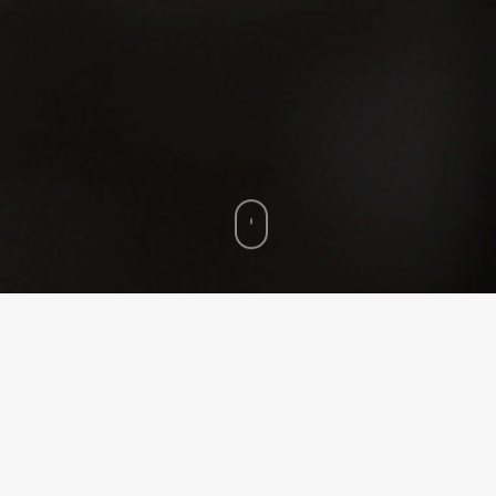
Home
»
Transmisión en vivo con drones y cámaras móviles en
Guatemala: innovación para tu evento