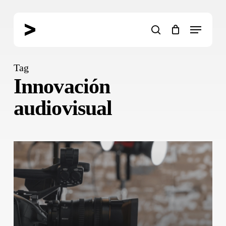
Skip
to
Menu
main
search
content
Tag
Innovación
audiovisual