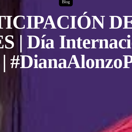
Blog
TICIPACIÓN DE
| Día Internacio
 | #DianaAlonzoP