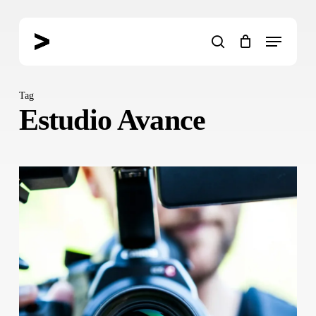
Skip
to
Menu
main
search
content
Tag
Estudio Avance