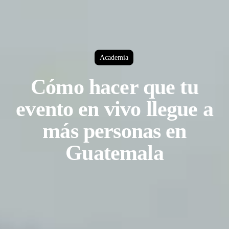
Academia
Cómo hacer que tu
evento en vivo llegue a
más personas en
Guatemala