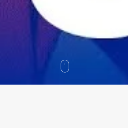
Home
»
Tóxicos Invisibles: Cómo los Cosméticos y Disruptores
Endocrinos Impactan tu Salud