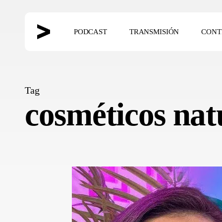
Skip
to
PODCAST
TRANSMISIÓN
CONT
main
content
Hit enter to search or ESC to close
Tag
cosméticos nat