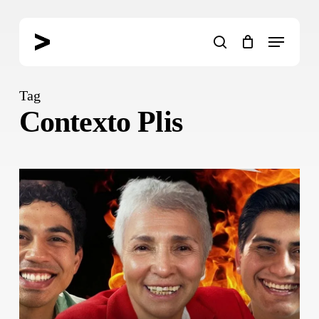
Skip
to
Menu
main
search
content
Tag
Contexto Plis