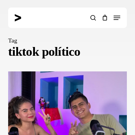
Skip
to
Menu
main
search
content
Tag
tiktok político