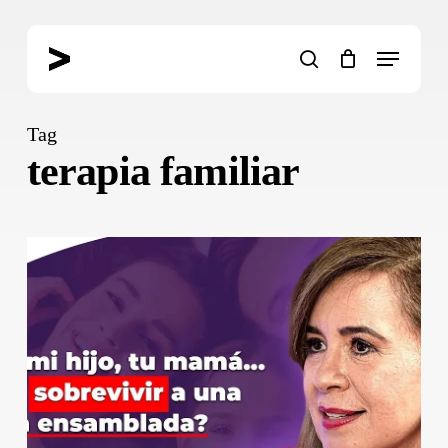
Skip
to
Menu
main
search
content
Tag
terapia familiar