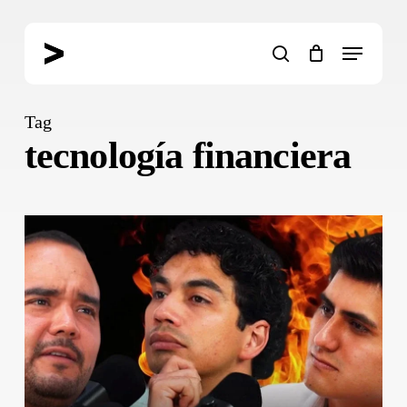
Skip
to
Menu
main
search
content
Tag
tecnología financiera