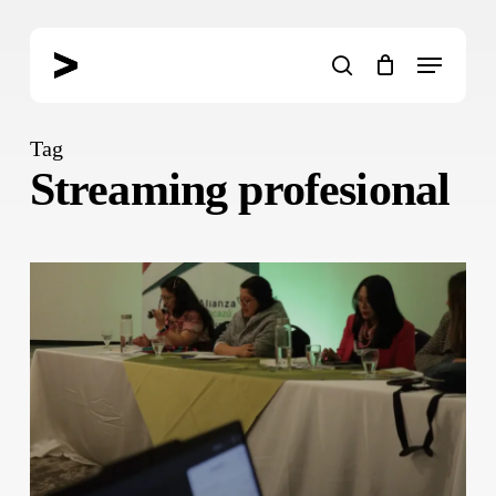
Skip
to
Menu
main
search
content
Tag
Streaming profesional