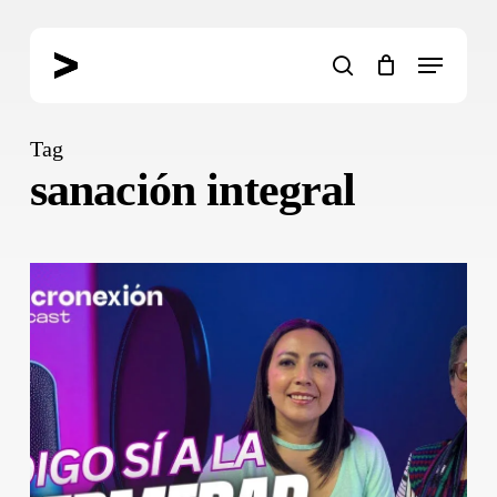
Skip
to
Menu
main
search
content
Tag
sanación integral