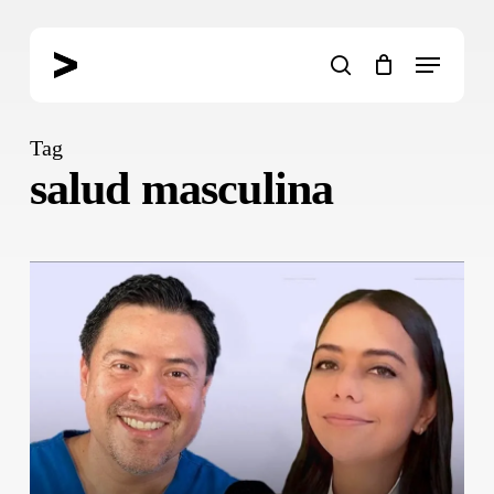
Skip
to
Menu
main
search
content
Tag
salud masculina