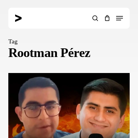
Skip
to
Menu
main
search
content
Tag
Rootman Pérez