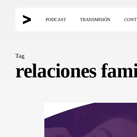
Skip
to
PODCAST
TRANSMISIÓN
CONT
main
content
Hit enter to search or ESC to close
Tag
relaciones fami