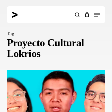
Skip
to
Menu
main
search
content
Tag
Proyecto Cultural
Lokrios