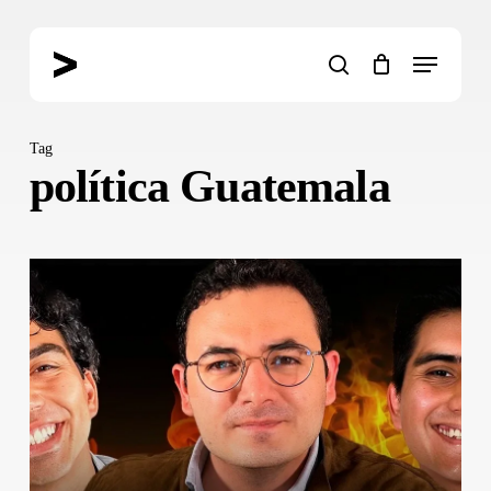
Skip
to
Menu
main
search
content
Tag
política Guatemala