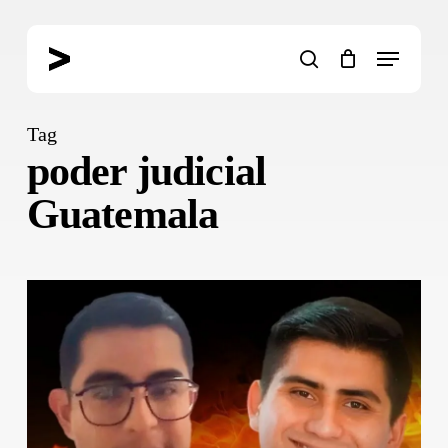
Skip
to
Menu
main
search
content
Tag
poder judicial
Guatemala