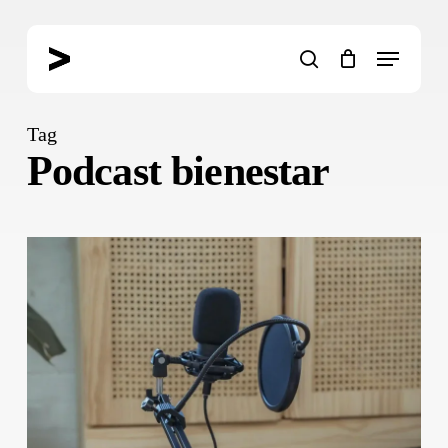
Skip
to
Menu
main
search
content
Tag
Podcast bienestar