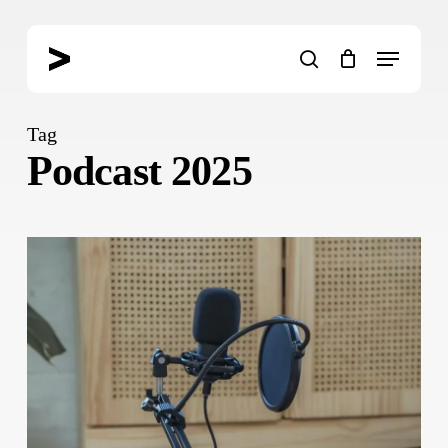
Skip
to
Menu
main
search
content
Tag
Podcast 2025