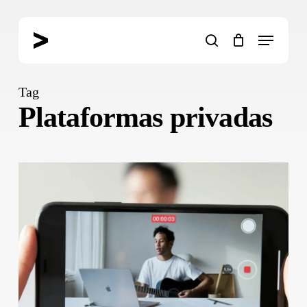
Skip
to
Menu
main
search
content
Tag
Plataformas privadas