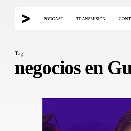
Skip
to
PODCAST
TRANSMISIÓN
CONT
main
content
Hit enter to search or ESC to close
Tag
negocios en G