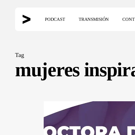
Skip
to
PODCAST
TRANSMISIÓN
CONT
main
content
Hit enter to search or ESC to close
Tag
mujeres inspir