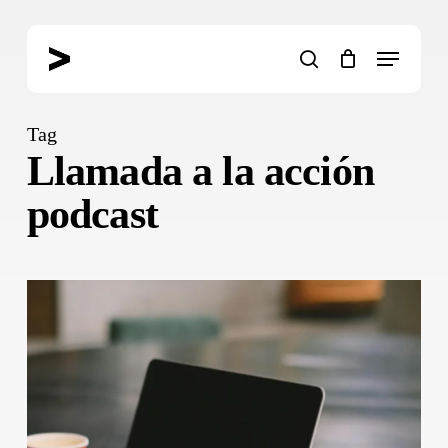
Skip
to
Menu
main
search
content
Tag
Llamada a la acción
podcast