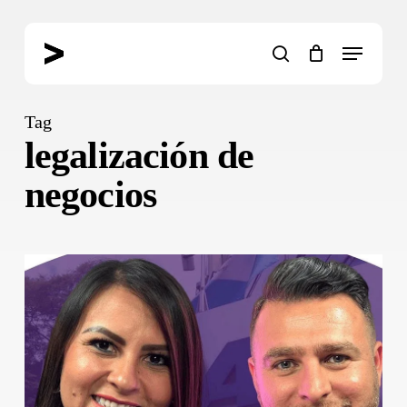
Skip
to
Menu
main
search
content
Tag
legalización de
negocios