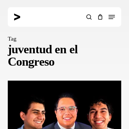
Skip
to
Menu
main
search
content
Tag
juventud en el
Congreso