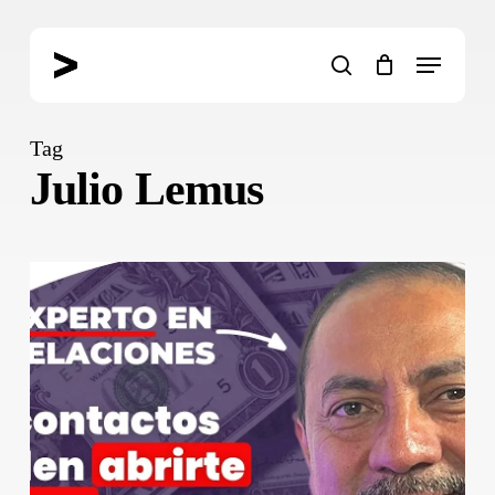
Skip
to
Menu
main
search
content
Tag
Julio Lemus