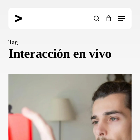
Skip
to
Menu
main
search
content
Tag
Interacción en vivo