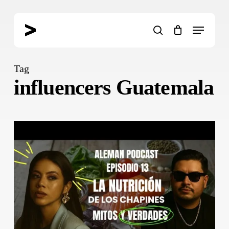
Skip
to
Menu
main
search
content
Tag
influencers Guatemala