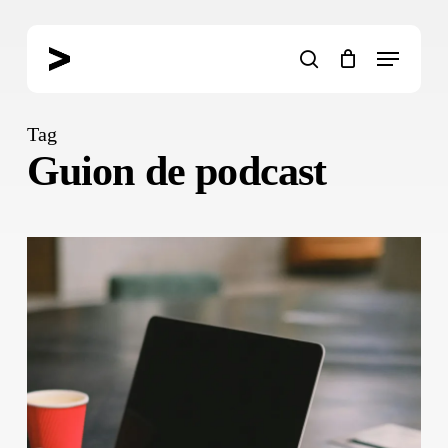
Skip
to
Menu
main
search
content
Tag
Guion de podcast