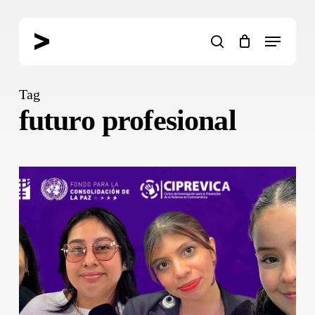
Skip
to
Menu
main
search
content
Tag
futuro profesional