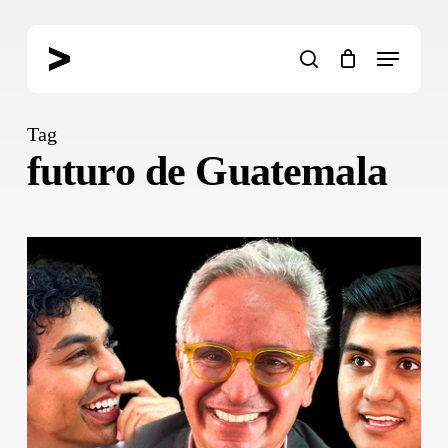
Skip
to
Menu
main
search
content
Tag
futuro de Guatemala