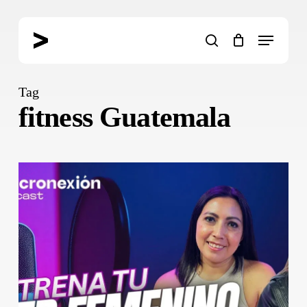
Skip
to
Menu
main
search
content
Tag
fitness Guatemala