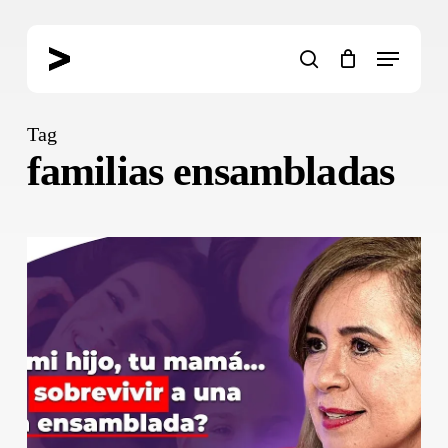
Skip
to
Menu
main
search
content
Tag
familias ensambladas