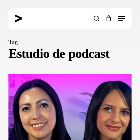
Skip
to
Menu
main
search
content
Tag
Estudio de podcast