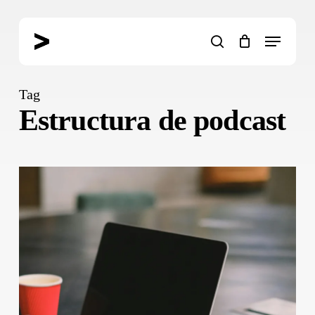
Skip
to
Menu
main
search
content
Tag
Estructura de podcast