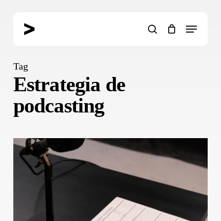
Skip
to
Menu
main
search
content
Tag
Estrategia de
podcasting