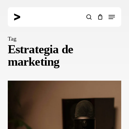
Skip
to
Menu
main
search
content
Tag
Estrategia de
marketing