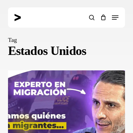
Skip
to
Menu
main
search
content
Tag
Estados Unidos