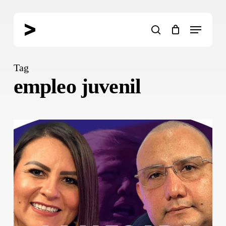
Skip
to
Menu
main
search
content
Tag
empleo juvenil