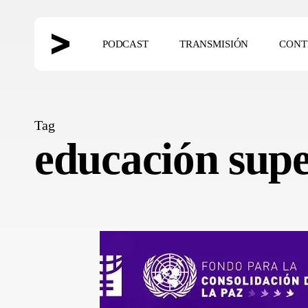
Skip
to
PODCAST
TRANSMISIÓN
CONT
main
content
Hit enter to search or ESC to close
Tag
educación supe