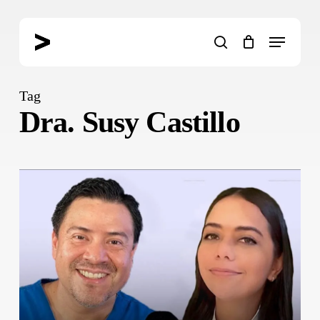
Skip
to
Menu
main
search
content
Tag
Dra. Susy Castillo